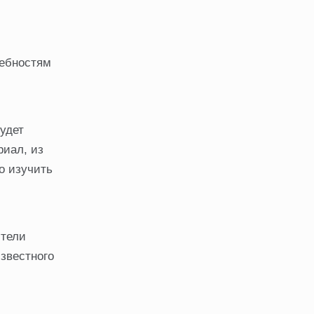
ребностям
удет
риал, из
о изучить
ители
известного