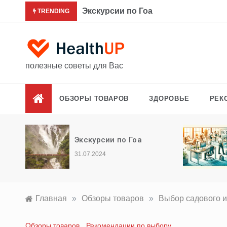
Перейти
Здоровье офисного работника
TRENDING
к
содержимому
полезные советы для Вас
ОБЗОРЫ ТОВАРОВ
ЗДОРОВЬЕ
РЕК
Здоровье офисного
работника
26.04.2024
Главная
»
Обзоры товаров
»
Выбор садового 
Обзоры товаров
,
Рекомендации по выбору