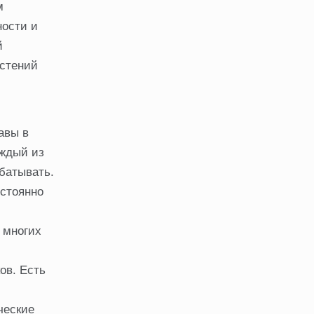
м
ности и
й
астений
авы в
аждый из
батывать.
остоянно
 многих
ов. Есть
ческие