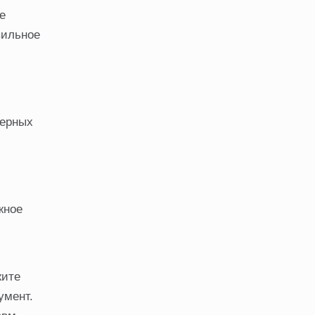
е
вильное
ферных
жное
жите
умент.