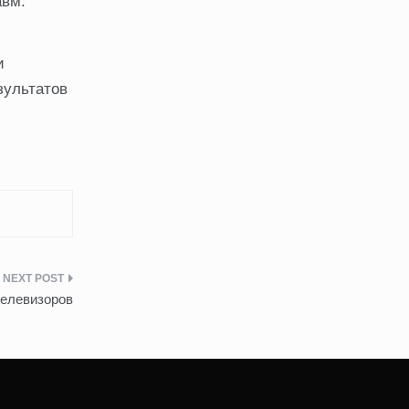
авм.
и
зультатов
телевизоров