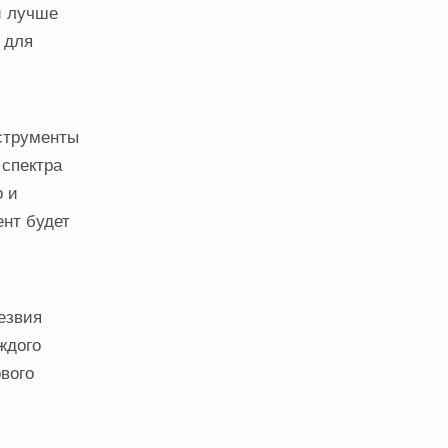
й лучше
 для
струменты
 спектра
о и
нт будет
езвия
ждого
вого